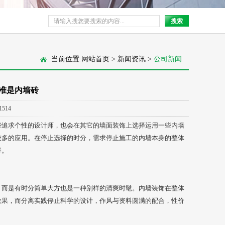
当前位置:
网站首页
>
新闻资讯
>
公司新闻
准是内墙砖
514
些追求个性的设计师，也会在其它的墙面装饰上选择运用一些内墙
较多的应用。在停止选择的时分，需求停止施工的内墙本身的整体
择。
，而是有时分简单大方也是一种别样的清爽时髦。内墙装饰在整体
效果，而分离实践停止科学的设计，作风与资料圆满的配合，性价