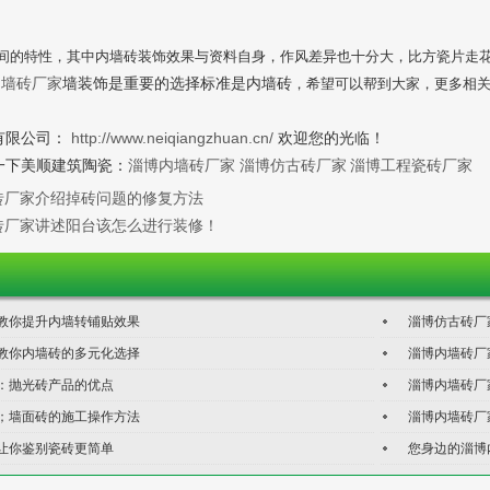
间的特性，其中内墙砖装饰效果与资料自身，作风差异也十分大，比方瓷片走
内墙砖厂家
墙装饰是重要的选择标准是内墙砖
，希望可以帮到大家，更多相
有限公司：
http://www.neiqiangzhuan.cn/
欢迎您的光临！
一下
美顺
建筑陶瓷
：
淄博内墙砖厂家
淄博仿古砖厂家
淄博工程瓷砖厂家
砖厂家介绍掉砖问题的修复方法
砖厂家讲述阳台该怎么进行装修！
教你提升内墙转铺贴效果
淄博仿古砖厂
教你内墙砖的多元化选择
淄博内墙砖厂
：抛光砖产品的优点
淄博内墙砖厂
；墙面砖的施工操作方法
淄博内墙砖厂
让你鉴别瓷砖更简单
您身边的淄博