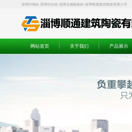
淄博内墙砖-淄博仿古砖-淄博全抛釉瓷砖-淄博顺通建筑陶瓷有限公司
网站首页
关于我们
产品展示