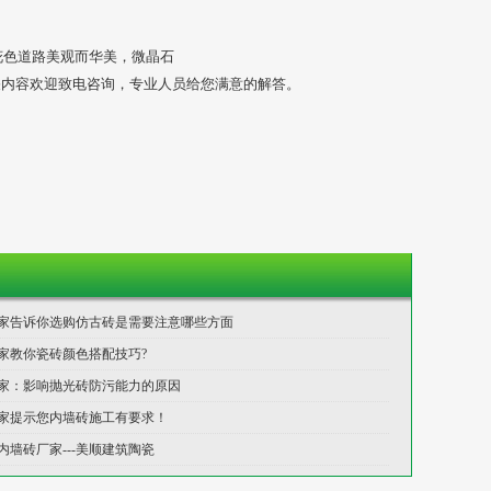
花色道路美观而华美，微晶石
关内容欢迎致电咨询，专业人员给您满意的解答。
家告诉你选购仿古砖是需要注意哪些方面
家教你瓷砖颜色搭配技巧?
家：影响抛光砖防污能力的原因
家提示您内墙砖施工有要求！
内墙砖厂家---美顺建筑陶瓷