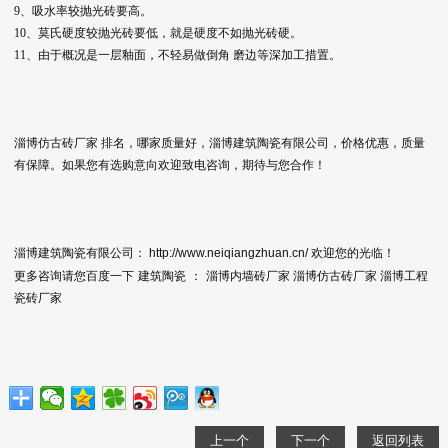
9、吸水率较抛光砖要高。
10、莫氏硬度较抛光砖要低，就是硬度不如抛光砖硬。
11、由于概况是一层釉面，不轻易做倒角 磨边等深加工措置。
淄博仿古砖厂家
排名，哪家质量好，淄博建筑陶瓷有限公司
，
价格优惠，质量
有保障。如果您有选购意向欢迎致电咨询，期待与您合作！
淄博建筑陶瓷有限公司：
http://www.neiqiangzhuan.cn/
欢迎您的光临！
更多咨询请您百度一下
建筑陶瓷
：
淄博内墙砖厂家
淄博仿古砖厂家
淄博工程
瓷砖厂家
上一个
下一个
返回列表