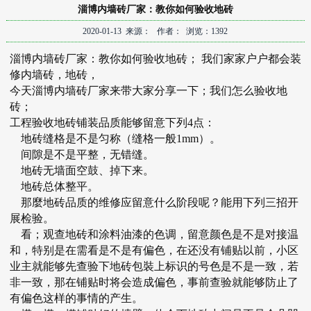
淄博内墙砖厂家：教你如何验收地砖
2020-01-13 来源： 作者： 浏览：1392
淄博内墙砖厂家
：教你如何验收地砖； 我们家家户户都会装
修内墙砖，地砖，
今天
淄博内墙砖厂家
来带大家分享一下；我们怎么验收地
砖；
工程验收地砖铺装品质能够留意下列4点：
地砖缝格是不是匀称（缝格一般1mm）。
间隙是不是平整，无错缝。
地砖无墙面空鼓、掉下来。
地砖总体整平。
那麼地砖品质的维修应留意什么阶段呢？能用下列三招开
展检验。
看；观查地砖和涂料油漆的色调，留意颜色是不是对接温
和，特别是在需看是不是有偏色，在还没有铺贴以前，小区
业主就能够先查验下地砖包裝上标识的号色是不是一致，若
非一致，那在铺贴时将会造成偏色，事前查验就能够防止了
有偏色这样的事情的产生。