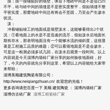
摸；摸一摸铺贴好的墙壁，体会下地砖中间是不是会凸凹
不平，砖与砖中间的填缝是不是密实度整平，假如填缝不整
平密实度，那麼地砖中间总有将会不坚固，乃至会产生渗水
状况。
泼；
冲着铺贴竣工的地面或是墙壁泼水，这能够看得出2个状
况：①看地面上的水是不是迅速的流尽，假如泼水后地面长
期有存水，那表明地面沒有一个能够水流的倾斜度，这很显
著是工程施工品质的难题；②可以看墙地面是不是会渗水，
可是这一检测必须多试几回，在泼水后观查一段时间。以上
内容就是今天
淄博内墙砖厂家
分享的如何验收地面砖，好
了，今天的内容就先分享到这里，希望以上内容能给大家带
来帮助；
淄博美顺建筑陶瓷有限公司：
http://www.neiqiangzhuan.cn/
欢迎您的光临！
更多咨询请您百度一下
美顺
建筑陶瓷
：
淄博内墙砖厂家
淄博仿古砖厂家
淄博工程瓷砖厂家