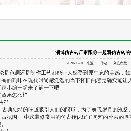
淄博仿古砖厂家跟你一起看仿古砖的
2020-08-20 来源： 作者： 浏览次数：1
论是色调还是制作工艺都能让人感受到原生态的美感，如
古香的韵味在现代时尚感泛滥的当下怀旧的感觉确实能让
厂家
小编一起来了解一下吧。
铺效果怎么样
古砖
古典独特的味道吸引人们的眼球，为了表现岁月的沧桑
复古氛围。 中式装修常用的仿古砖保留了陶艺的朴素的厚
迎。