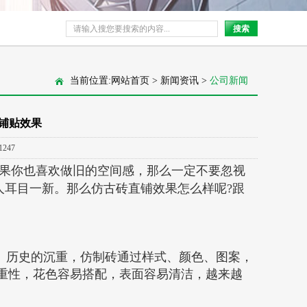
当前位置:
网站首页
>
新闻资讯
>
公司新闻
铺贴效果
247
果你也喜欢做旧的空间感，那么一定不要忽视
人耳目一新。那么仿古砖直铺效果怎么样呢?跟
、历史的沉重，仿制砖通过样式、颜色、图案，
重性，花色容易搭配，表面容易清洁，越来越