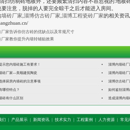
清扫仿制砖地板外，还要频繁清扫内容不容忽视的:地板
也要注意，脱掉的人要完全晾干之后才能进入房间。
内墙砖厂家
,
淄博仿古砖厂家
,
淄博工程瓷砖厂家
的相关资讯
iangzhuan.cn/
砖厂家告诉你仿古砖的优缺点以及常规尺寸
砖厂家教你提升内墙转铺贴效果
提示您内墙砖施工有要求！
淄博内墙砖厂
砖厂家---美顺建筑陶瓷
淄博内墙砖厂
选择厨房内墙砖的注意事项
淄博仿古砖厂
有哪些特点？
如何鉴别淄博
墙砖有什么区别
造成淄博内墙
我们
|
产品展示
|
新闻资讯
|
技术实力
|
工程案例
|
人力资源
|
常见