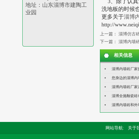
3、除了认真
地址：山东淄博市建陶工
洗地板的时候
业园
更多关于
淄博
http://www.neiq
上一篇：
淄博仿古
下一篇：
淄博内墙
相关信息
淄博内墙砖厂家
您身边的淄博内墙
淄博内墙砖厂家
淄博全抛釉瓷砖
淄博内墙砖和外
网站导航:
关于