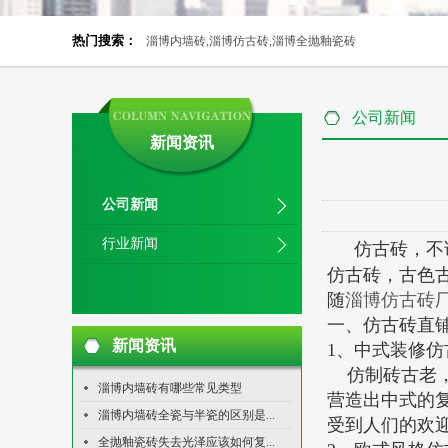
热门搜索：
淄博内墙砖,淄博仿古砖,淄博全抛釉瓷砖
公司新闻
新闻资讯
公司新闻
行业新闻
仿
古砖，不
仿古砖，古色
随
淄博仿古砖
一、仿古砖直
新闻资讯
1、中式装修仿
仿制砖古老，
淄博内墙砖有哪些常见类型
营造出中式的
淄博内墙砖全瓷与半瓷的区别是...
受到人们的欢
全抛釉瓷砖失去光泽应该如何复...