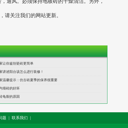
砖，通风。必须保持地板砖的干燥清洁。另外，
，请关注我们的网站更新。
家让你鉴别瓷砖更简单
家讲述阳台该怎么进行装修！
家温馨提示：仿古砖夏季的保养很重要
内墙砖的好坏
砖龟裂的原因
问题
|
联系我们
|