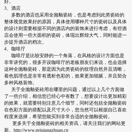
好。
3、酒店
多数的酒店也采用
全抛釉瓷砖
，也是考虑到此类瓷砖的
整体视觉效果好的原因，具体使用哪种尺寸的瓷砖以及具体
的设计则需要根据不同的酒店内的装饰来进行考虑，有些酒
店会使用一些大面积的瓷砖，体现出辉煌大气，同时能进一
步提升酒店的档次。
4、咖啡厅
咖啡厅是比较安静的一个角落，在风格的设计方面也是
非常讲究的，很多开设咖啡厅的老板朋友们来说，也会选择
这种全抛釉瓷砖，那是因为此类瓷砖的纹理自然并且清晰，
着色肌理也是非常有透析色彩的，效果更加细腻，并且契合
多种风格装饰。
关于全抛釉瓷砖用在哪里的问题，通过以上几个方面做
了一些介绍，相信您已经心中有数了，想要设计出更加精彩
的效果，就需要特别注意几个细节，同时还包括全抛釉瓷砖
在色彩方面的搭配以及尺寸大小，您当然可以根据自己喜欢
程度来选择，希望您能买到非常合适的全抛釉瓷砖。
更多关于
全抛釉瓷砖
的相关资讯，请关注我们的网站更
新。http://www.neiqiangzhuan.cn