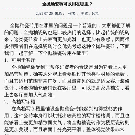
全抛釉瓷砖可以用在哪里？
2021-07-20 来源： 作者： 浏览：1071
全抛釉瓷砖用在哪里的问题是一个普遍的，大家都想了解
的问题，全抛釉瓷砖也是比较热门的选择，比起传统的瓷砖
来，这类瓷砖看上去表面更加光滑，也更加有质感，因而很
多消费者们在选择瓷砖时会优先考虑这种
全抛釉瓷砖
，下面
我们一起了解一下全抛釉瓷砖用在哪里?
1、可用于客厅
全抛釉瓷砖受到非常多消费者的青睐是因为它看上去更
加晶莹剔透，确实从外观上看要胜过其他类型材质的瓷砖，
而且其适用范围非常广泛，而且最常见的就是适应客厅装修
设计，将全
抛釉瓷砖
铺设在客厅里，可以提高家具档次，看
上去客厅更加大气高雅。
2、高档写字楼
在高档写字楼里铺设全抛釉瓷砖能起到相得益彰的作
用，这种瓷砖本身可以烘托出较高档的写字楼格调，而且也
能够看上去更加精致而大气，将全抛釉瓷砖作为楼层瓷砖则
是更加美观，而且表面十分光亮平滑，整体视觉效果非常