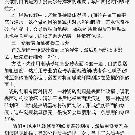
么做的目的是为了提高水分挥发的速度，减轻固化时的收缩
拉力;
2、铺贴过程中，尽量保持墙体湿润，(面砖在施工前要
充分浸水，这么做的目的是减少对水泥的吸附，若水泥浆在
砖坯内凝固，会导致釉面龟裂)，瓷砖的质量跟后期铺贴效
果也至关重要，建议选购大品牌，质量有保障。
三、瓷砖表面釉破损怎么办
首先清除干净瓷砖表面上的浮尘，然后对局部损坏部
位，应先进行维修、补平。
方法：先使用电动砂轮把瓷砖表面稍磨一遍，目的是增
加粗糙度。然后用专业的瓷砖表面粘结剂(或者弹性腻子)涂
抹至瓷砖缝隙部位，必要时将耐碱玻纤网刮涂在受损的瓷砖
面上。
瓷砖划痕有两种情况，一种瓷砖划痕是表面釉破损，说明
表面结构没破坏，清洁干净后地板表面没痕迹，另一种是瓷
砖划痕，比如是尖锐器材将砖面划破，形成损伤砖面的划
痕，这种划痕就算擦完，很快又会重新形成一条黑黑的划痕
印迹。
我们可以用地砖修复剂修复瓷砖划痕，然后用修复剂在
划痕缝隙处描，等30分钟后再涂描一次，等干了以后再涂一