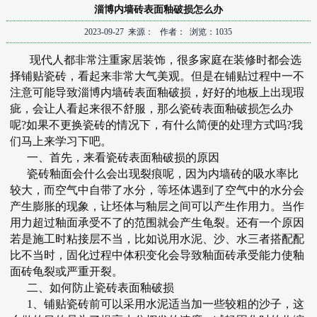
淄博内墙砖表面釉破损怎么办
2023-09-27 来源： 作者： 浏览：1035
现代人都非常注重家居装饰，很多家庭在装修时都会选
择铺贴瓷砖，看起来非常大气美观。但是在铺贴过程中一不
注意可能导致
淄博内墙砖
表面釉破损，好好的地板上出现瑕
疵，会让人看起来很不舒服，那么瓷砖表面釉破损怎么办
呢?如果不更换瓷砖的情况下，有什么简便的处理方式吗?我
们马上来学习下吧。
一、首先，来看瓷砖表面釉破损的原因
瓷砖釉面会什么会出现裂痕呢，因为内墙砖的吸水率比
较大，而空气中自带了水分，等坯体遇到了空气中的水分会
产生膨胀的现象，让坯体与釉层之间可以产生作用力。当作
用力超过釉面承受不了的范围就会产生龟裂。还有一个原因
若是施工时粘接层不当，比如说用水泥、沙、水三者搭配配
比不当时，固化过程中体积变化会导致釉面砖承受能力使釉
面砖龟裂或严重开裂。
二、如何防止瓷砖表面釉破损
1、铺贴瓷砖前可以采用水泥适当加一些较粗的沙子，这