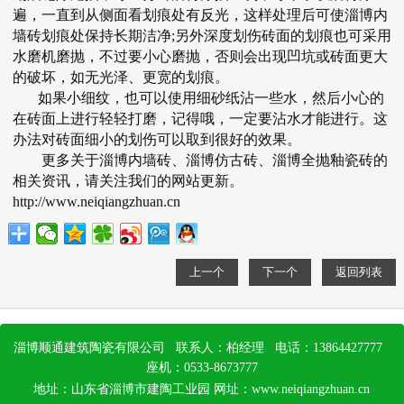
遍，一直到从侧面看划痕处有反光，这样处理后可使
淄博内
墙砖
划痕处保持长期洁净;另外深度划伤砖面的划痕也可采用
水磨机磨抛，不过要小心磨抛，否则会出现凹坑或砖面更大
的破坏，如无光泽、更宽的划痕。
如果小细纹，也可以使用细砂纸沾一些水，然后小心的
在砖面上进行轻轻打磨，记得哦，一定要沾水才能进行。这
办法对砖面细小的划伤可以取到很好的效果。
更多关于
淄博内墙砖
、
淄博仿古砖
、
淄博全抛釉瓷砖
的
相关资讯，请关注我们的网站更新。
http://www.neiqiangzhuan.cn
上一个
下一个
返回列表
淄博顺通建筑陶瓷有限公司 联系人：柏经理 电话：13864427777
座机：0533-8673777
地址：山东省淄博市建陶工业园
网址：
www.neiqiangzhuan.cn